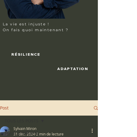
La vie
est injuste !
On fais quoi maintenant ?
RÉSILIENCE
ADAPTATION
Post
TOUS LES POSTS
Sylvain Miron
TOUS LES POSTS
31 déc. 2024
2 min de lecture