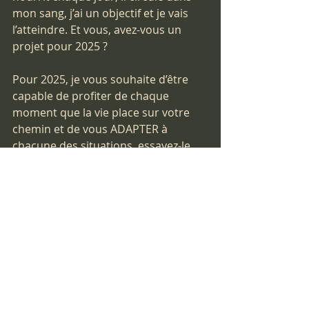
mon sang, j’ai un objectif et je vais 
l’atteindre. Et vous, avez-vous un 
projet pour 2025 ?
Pour 2025, je vous souhaite d’être 
capable de profiter de chaque 
moment que la vie place sur votre 
chemin et de vous ADAPTER à 
chacune des situations, essayez-le, 
vous allez découvrir que la vie est 
beaucoup plus facile.   
Bonne année 2025, santé !