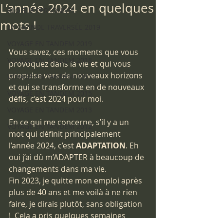
L’année 2024 en quelques
BLOGUE PERSONNEL
mots !
LA GRANDE TRAVERSÉE 2019
VOYAGE EN TANDEM 2019
Vous savez, ces moments que vous 
VOYAGE EN TANDEM 2018
provoquez dans la vie et qui vous 
propulse vers de nouveaux horizons 
VOYAGE EN TANDEM 2017
et qui se transforme en de nouveaux 
VOYAGE EN TANDEM 2015
défis, c’est 2024 pour moi. 
VOYAGE EN TANDEM 2013
En ce qui me concerne, s’il y a un 
VOYAGE EN TANDEM 2012
mot qui définit principalement 
l’année 2024, c’est 
ADAPTATION
. Eh 
oui j’ai dû m’ADAPTER à beaucoup de 
changements dans ma vie. 
Fin 2023, je quitte mon emploi après 
plus de 40 ans et me voilà à ne rien 
faire, je dirais plutôt, sans obligation 
!  Cela a pris quelques semaines 