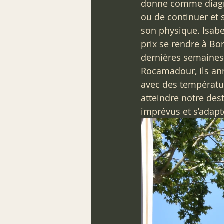
donne comme diagnos
ou de continuer et s
son physique. Isabel
prix se rendre à Bor
dernières semaines. 
Rocamadour, ils an
avec des températur
atteindre notre desti
imprévus et s’adapt