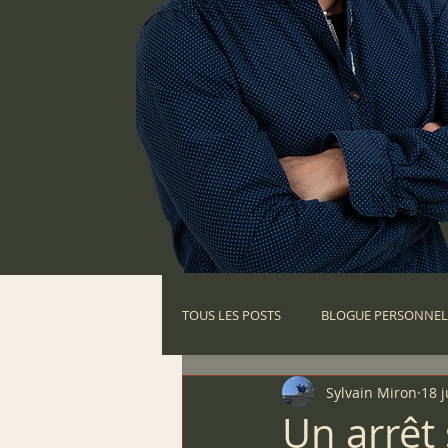
TOUS LES POSTS
BLOGUE PERSONNEL
Sylvain Miron
18 j
VOYAGE EN TANDEM 2017
VOYA
Un arrêt 