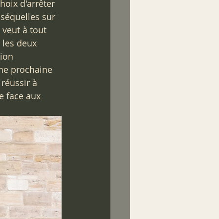
oix d'arrêter 
 séquelles sur 
 veut à tout 
 les deux 
ion 
ne prochaine 
réussir à 
re face aux 