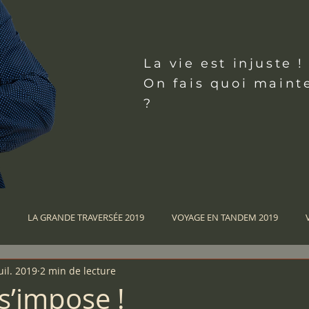
La vie
est injuste !
On fais quoi maint
?
LA GRANDE TRAVERSÉE 2019
VOYAGE EN TANDEM 2019
uil. 2019
2 min de lecture
GE EN TANDEM 2015
VOYAGE EN TANDEM 2013
VOYAGE EN TA
s’impose !