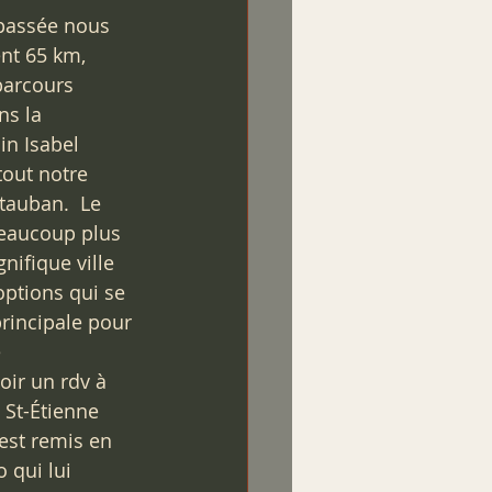
passée nous 
nt 65 km, 
parcours 
s la 
in Isabel 
out notre 
tauban.  Le 
eaucoup plus 
nifique ville 
ptions qui se 
principale pour 
 
oir un rdv à 
 St-Étienne 
est remis en 
 qui lui 