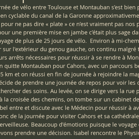
rnée de vélo entre Toulouse et Montauban s’est bien 
ien cyclable du canal de la Garonne approximativeme
 pour ne pas dire « plate » ce n’est vraiment pas nos 
our une première mise en jambe c’était plus sage dan
voyage de plus de 25 jours de vélo.  Environ à mi-chem
 sur l'extérieur du genou gauche, on continu malgré t
rs arrêts nécessaires pour réussir à se rendre à Mon
n quitte Montauban pour Cahors, avec un parcours b
5 km et on réussi en fin de journée à rejoindre la mag
écide de prendre une journée de repos pour voir les o
chercher des soins. Au levée, on se dirige vers la rue 
t à la croisée des chemins, on tombe sur un cabinet de
bel entre et discute avec le Médecin pour réussir à av
onc de la journée pour visiter Cahors et sa cathédrale
 merveilleuse. Beaucoup d'émotions puisque le voyage 
vons prendre une décision. Isabel rencontre le Physio