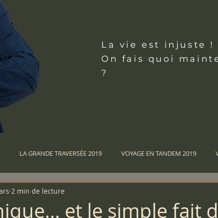
La vie
est injuste !
On fais quoi maint
?
LA GRANDE TRAVERSÉE 2019
VOYAGE EN TANDEM 2019
ars
2 min de lecture
GE EN TANDEM 2015
VOYAGE EN TANDEM 2013
VOYAGE EN TA
ique… et le simple fait d