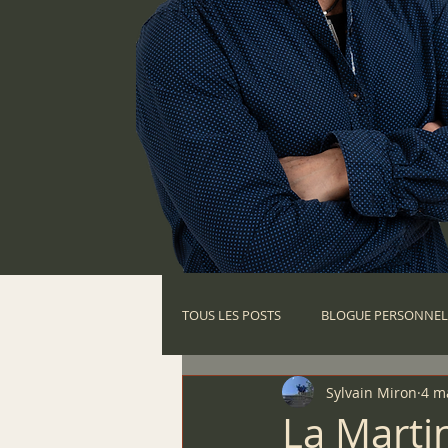
TOUS LES POSTS
BLOGUE PERSONNEL
Sylvain Miron
4 m
VOYAGE EN TANDEM 2017
VOYA
La Martin